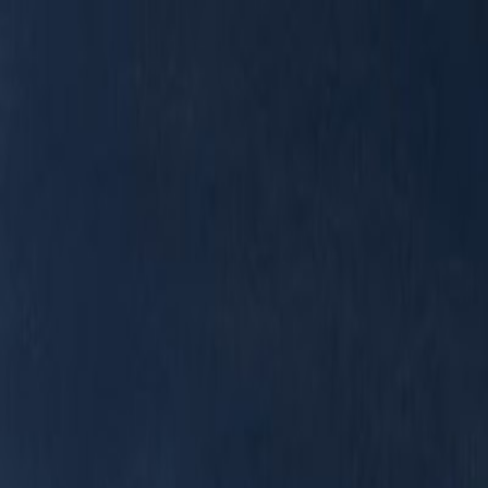
RADIO
SOMEȘ
Radio
Categorii
Emisiuni
Podcast
Istoric melodii
A
A