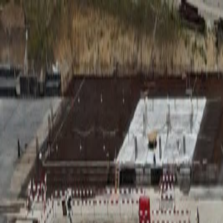
RADIO
SOMEȘ
Radio
Categorii
Emisiuni
Podcast
Istoric melodii
A
A