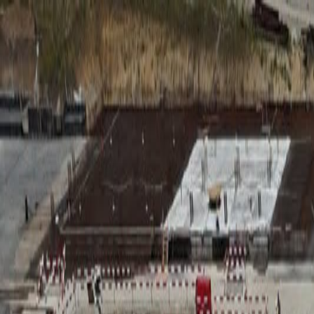
RADIO
SOMEȘ
Radio
Categorii
Emisiuni
Podcast
Istoric melodii
A
A