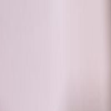
RADIO
SOMEȘ
Radio
Categorii
Emisiuni
Podcast
Istoric melodii
A
A