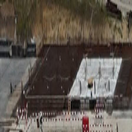
RADIO
SOMEȘ
Radio
Categorii
Emisiuni
Podcast
Istoric melodii
A
A