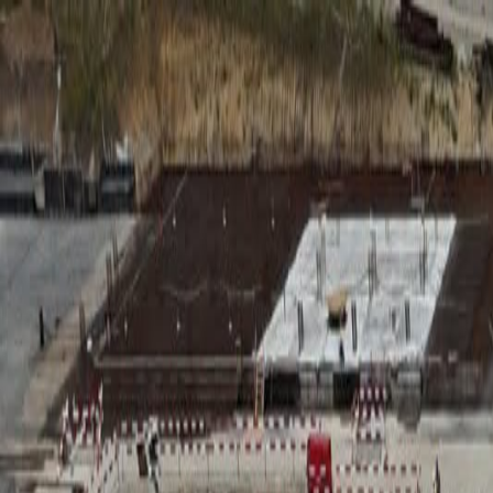
RADIO
SOMEȘ
Radio
Categorii
Emisiuni
Podcast
Istoric melodii
A
A