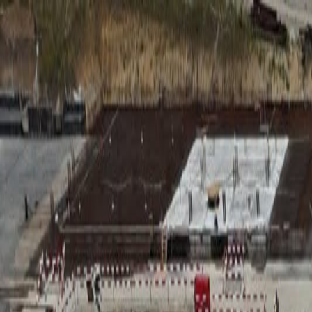
RADIO
SOMEȘ
Radio
Categorii
Emisiuni
Podcast
Istoric melodii
A
A