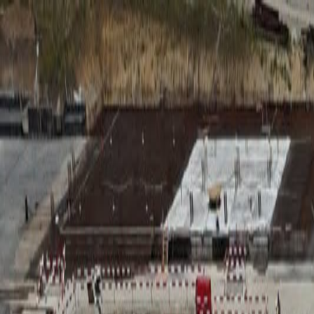
RADIO
SOMEȘ
Radio
Categorii
Emisiuni
Podcast
Istoric melodii
A
A