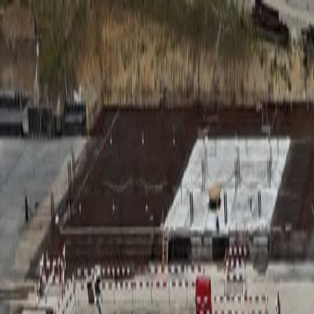
RADIO
SOMEȘ
Radio
Categorii
Emisiuni
Podcast
Istoric melodii
A
A