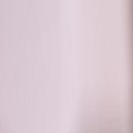
RADIO
SOMEȘ
Radio
Categorii
Emisiuni
Podcast
Istoric melodii
A
A