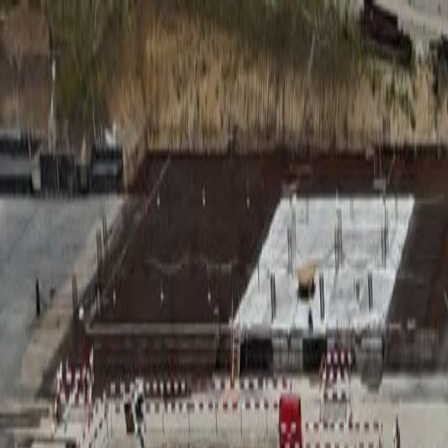
RADIO
SOMEȘ
Radio
Categorii
Emisiuni
Podcast
Istoric melodii
A
A