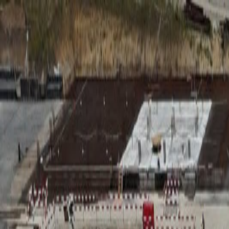
RADIO
SOMEȘ
Radio
Categorii
Emisiuni
Podcast
Istoric melodii
A
A