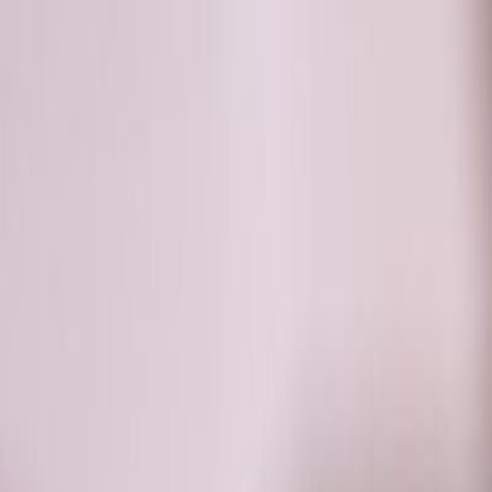
RADIO
SOMEȘ
Radio
Categorii
Emisiuni
Podcast
Istoric melodii
A
A