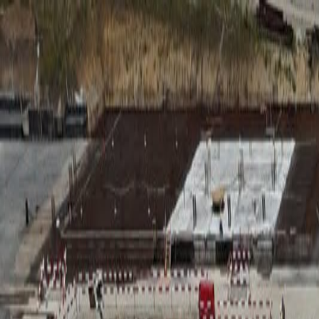
RADIO
SOMEȘ
Radio
Categorii
Emisiuni
Podcast
Istoric melodii
A
A