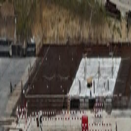
RADIO
SOMEȘ
Radio
Categorii
Emisiuni
Podcast
Istoric melodii
A
A