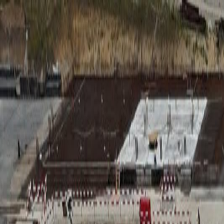
RADIO
SOMEȘ
Radio
Categorii
Emisiuni
Podcast
Istoric melodii
A
A