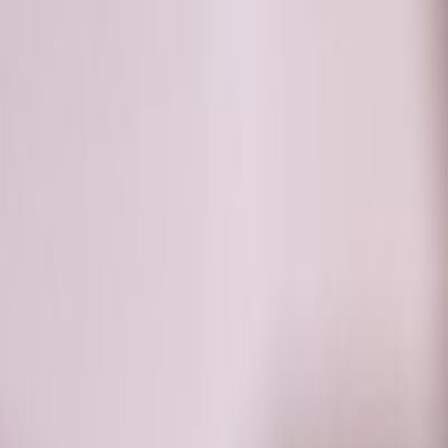
RADIO
SOMEȘ
Radio
Categorii
Emisiuni
Podcast
Istoric melodii
A
A