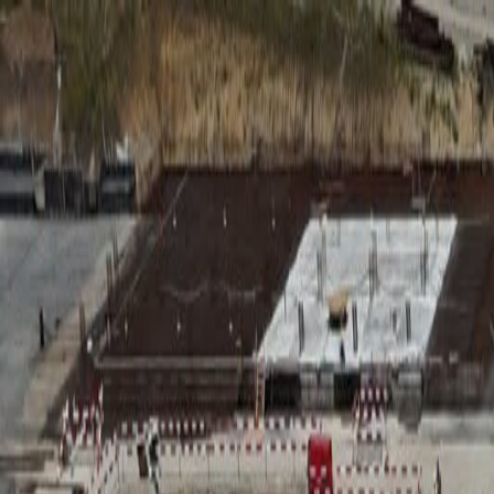
RADIO
SOMEȘ
Radio
Categorii
Emisiuni
Podcast
Istoric melodii
A
A