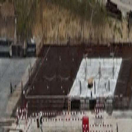
RADIO
SOMEȘ
Radio
Categorii
Emisiuni
Podcast
Istoric melodii
A
A