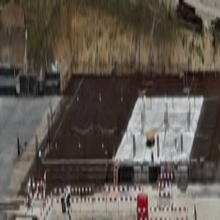
RADIO
SOMEȘ
Radio
Categorii
Emisiuni
Podcast
Istoric melodii
A
A