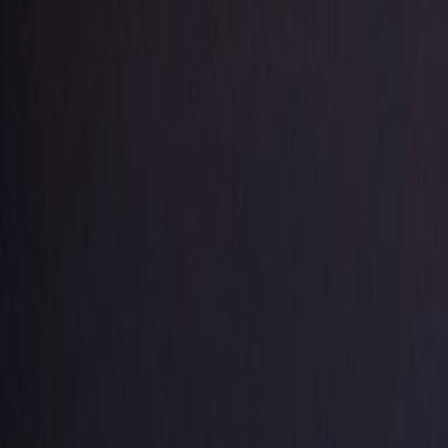
RADIO
SOMEȘ
Radio
Categorii
Emisiuni
Podcast
Istoric melodii
A
A