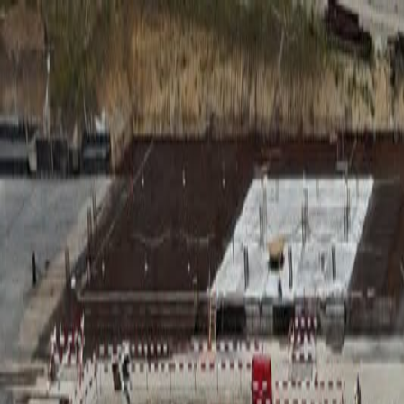
RADIO
SOMEȘ
Radio
Categorii
Emisiuni
Podcast
Istoric melodii
A
A