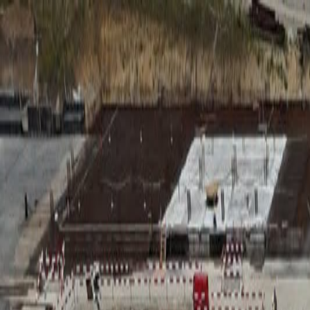
RADIO
SOMEȘ
Radio
Categorii
Emisiuni
Podcast
Istoric melodii
A
A