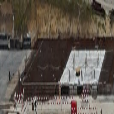
RADIO
SOMEȘ
Radio
Categorii
Emisiuni
Podcast
Istoric melodii
A
A