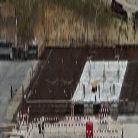
RADIO
SOMEȘ
Radio
Categorii
Emisiuni
Podcast
Istoric melodii
A
A