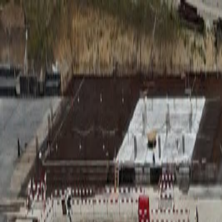
RADIO
SOMEȘ
Radio
Categorii
Emisiuni
Podcast
Istoric melodii
A
A