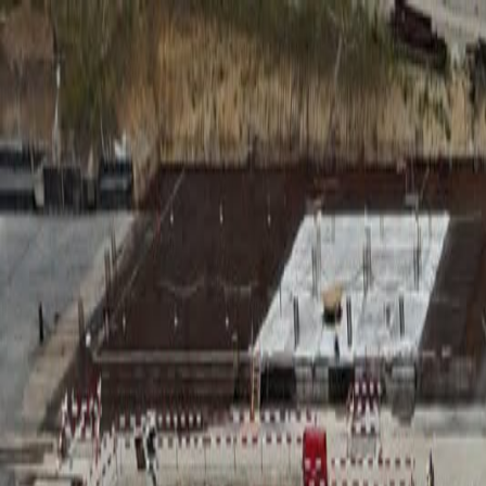
RADIO
SOMEȘ
Radio
Categorii
Emisiuni
Podcast
Istoric melodii
A
A