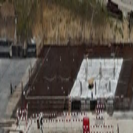
RADIO
SOMEȘ
Radio
Categorii
Emisiuni
Podcast
Istoric melodii
A
A