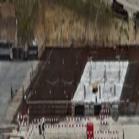
RADIO
SOMEȘ
Radio
Categorii
Emisiuni
Podcast
Istoric melodii
A
A