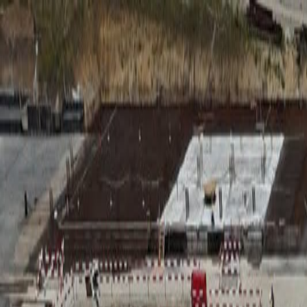
RADIO
SOMEȘ
Radio
Categorii
Emisiuni
Podcast
Istoric melodii
A
A