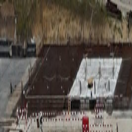
RADIO
SOMEȘ
Radio
Categorii
Emisiuni
Podcast
Istoric melodii
A
A