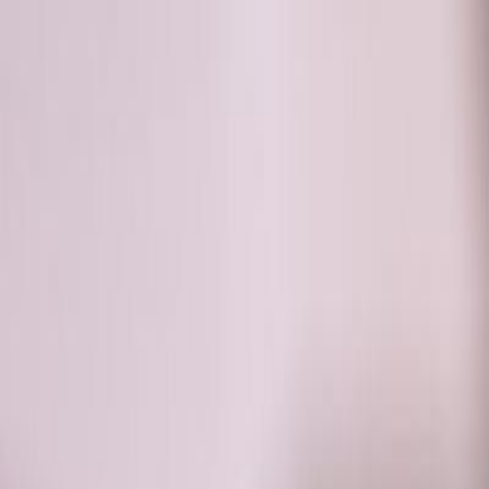
RADIO
SOMEȘ
Radio
Categorii
Emisiuni
Podcast
Istoric melodii
A
A