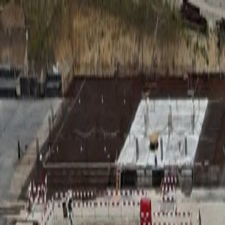
RADIO
SOMEȘ
Radio
Categorii
Emisiuni
Podcast
Istoric melodii
A
A