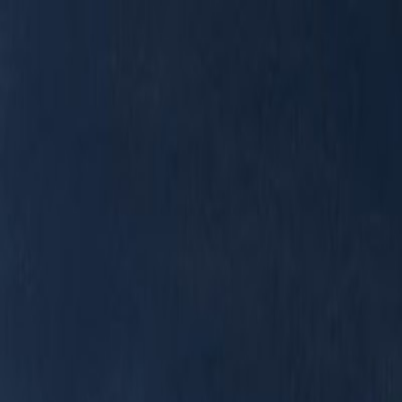
RADIO
SOMEȘ
Radio
Categorii
Emisiuni
Podcast
Istoric melodii
A
A