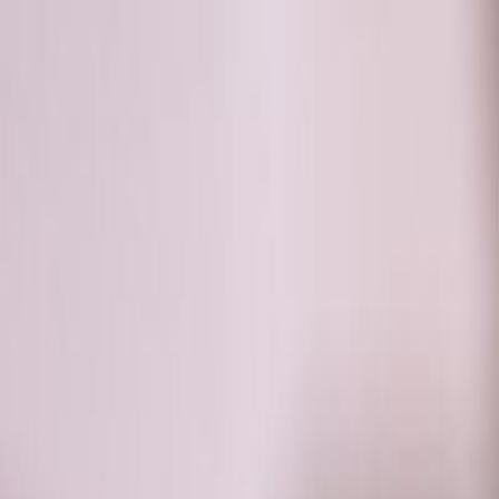
RADIO
SOMEȘ
Radio
Categorii
Emisiuni
Podcast
Istoric melodii
A
A