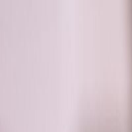
RADIO
SOMEȘ
Radio
Categorii
Emisiuni
Podcast
Istoric melodii
A
A