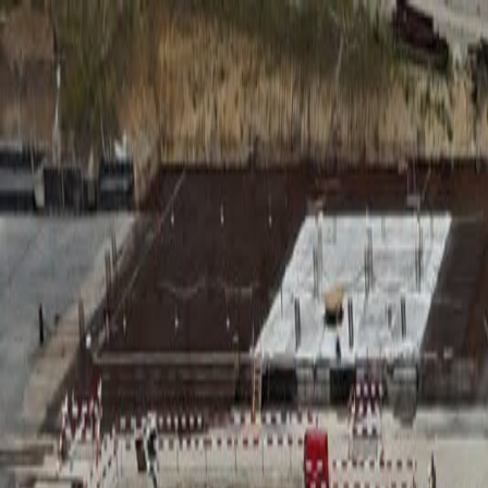
RADIO
SOMEȘ
Radio
Categorii
Emisiuni
Podcast
Istoric melodii
A
A