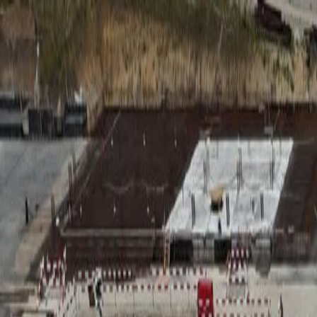
RADIO
SOMEȘ
Radio
Categorii
Emisiuni
Podcast
Istoric melodii
A
A