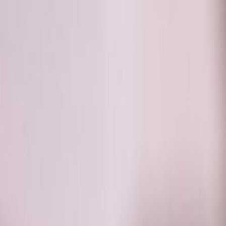
RADIO
SOMEȘ
Radio
Categorii
Emisiuni
Podcast
Istoric melodii
A
A