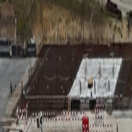
RADIO
SOMEȘ
Radio
Categorii
Emisiuni
Podcast
Istoric melodii
A
A