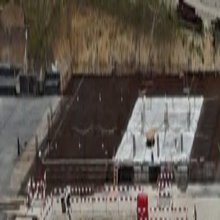
RADIO
SOMEȘ
Radio
Categorii
Emisiuni
Podcast
Istoric melodii
A
A