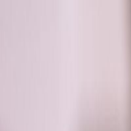
RADIO
SOMEȘ
Radio
Categorii
Emisiuni
Podcast
Istoric melodii
A
A