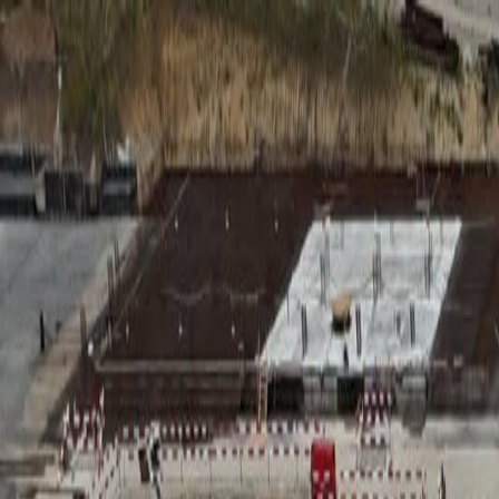
RADIO
SOMEȘ
Radio
Categorii
Emisiuni
Podcast
Istoric melodii
A
A