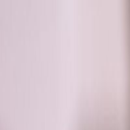
RADIO
SOMEȘ
Radio
Categorii
Emisiuni
Podcast
Istoric melodii
A
A