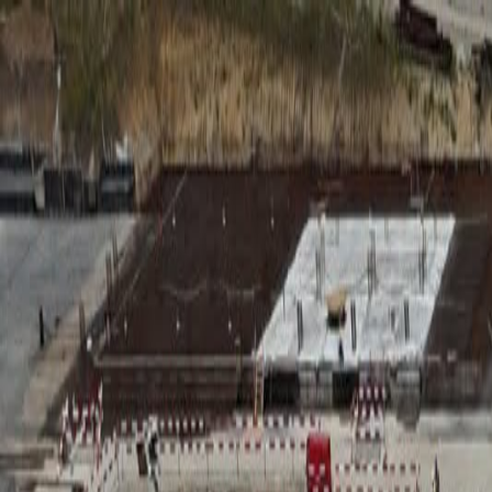
RADIO
SOMEȘ
Radio
Categorii
Emisiuni
Podcast
Istoric melodii
A
A