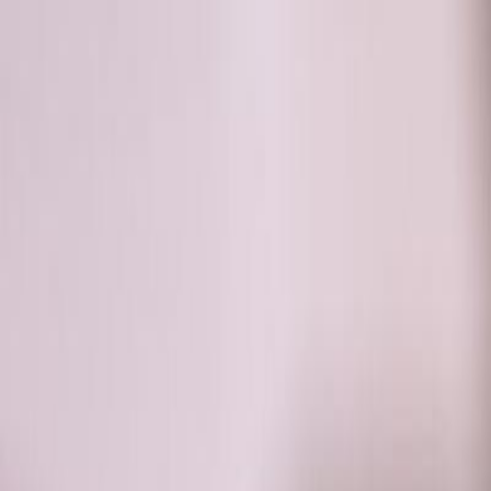
RADIO
SOMEȘ
Radio
Categorii
Emisiuni
Podcast
Istoric melodii
A
A