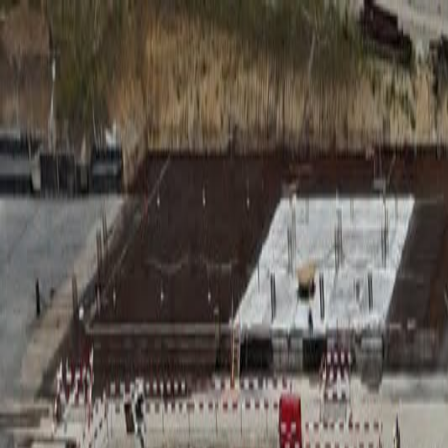
RADIO
SOMEȘ
Radio
Categorii
Emisiuni
Podcast
Istoric melodii
A
A