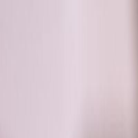
RADIO
SOMEȘ
Radio
Categorii
Emisiuni
Podcast
Istoric melodii
A
A