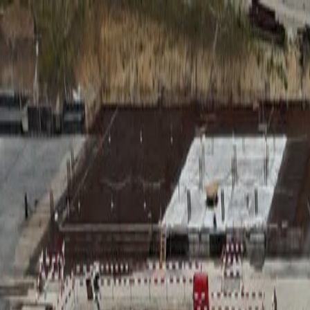
RADIO
SOMEȘ
Radio
Categorii
Emisiuni
Podcast
Istoric melodii
A
A