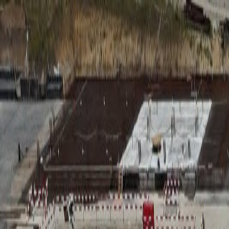
RADIO
SOMEȘ
Radio
Categorii
Emisiuni
Podcast
Istoric melodii
A
A